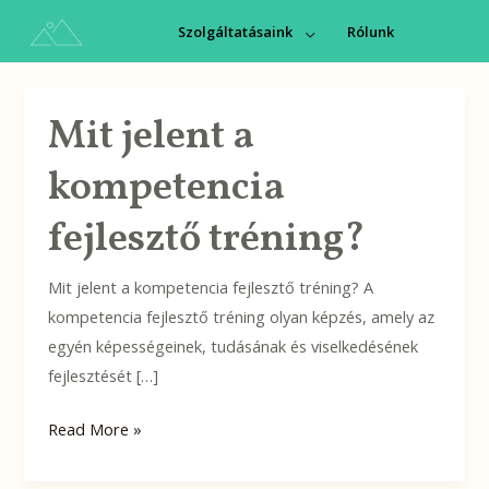
Skip
Szolgáltatásaink
Rólunk
MENU
to
content
TOGGLE
Mit jelent a
Mit
jelent
kompetencia
a
kompetencia
fejlesztő tréning?
fejlesztő
tréning?
Mit jelent a kompetencia fejlesztő tréning? A
kompetencia fejlesztő tréning olyan képzés, amely az
egyén képességeinek, tudásának és viselkedésének
fejlesztését […]
Read More »